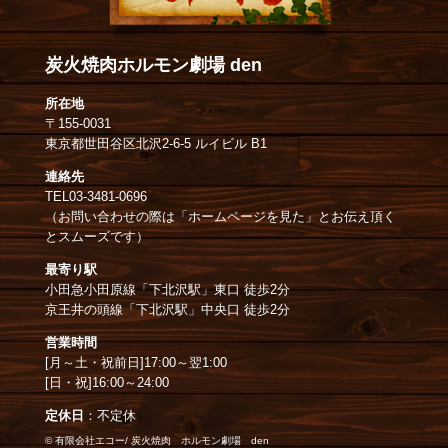
炭火焼肉ホルモン劇場 den
所在地
〒
155-0031
東京都
世田谷区
北沢2-6-5 ルイビル B1
連絡先
TEL
03-3481-0696
（お問い合わせの際は「ホームページを見た」とお伝え頂く
とスムーズです）
最寄り駅
小田急小田原線「下北沢駅」東口 徒歩2分
京王井の頭線「下北沢駅」
中央口
徒歩2分
営業時間
[月～土・祝前日]17:00～翌1:00
[日・祝]16:00～24:00
定休日
：不定休
© 有限会社エコー/ 炭火焼肉 ホルモン劇場 den