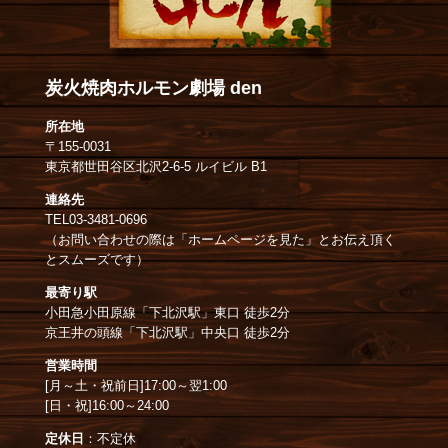
炭火焼肉ホルモン劇場 den
所在地
〒
155-0031
東京都
世田谷区
北沢2-6-5 ルイビル B1
連絡先
TEL
03-3481-0696
（お問い合わせの際は「ホームページを見た」とお伝え頂く
とスムーズです）
最寄り駅
小田急小田原線「下北沢駅」東口 徒歩2分
京王井の頭線「下北沢駅」
中央口
徒歩2分
営業時間
[月～土・祝前日]17:00～翌1:00
[日・祝]16:00～24:00
定休日
：不定休