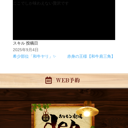
ここでしか味わえない贅沢です
スキル
投稿日
2025年9月4日
希少部位「和牛ヤリ」✨
赤身の王様【和牛肩三角】
WEB予約
